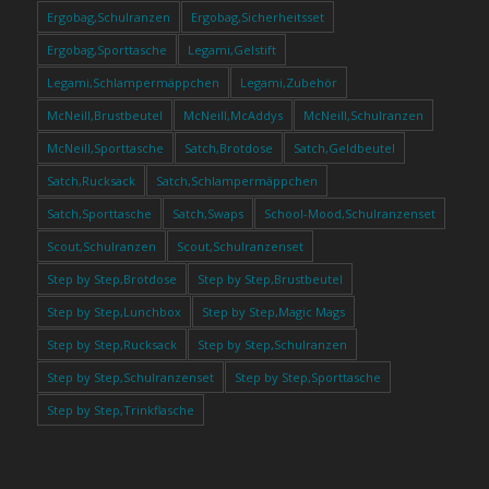
Ergobag,Schulranzen
Ergobag,Sicherheitsset
Ergobag,Sporttasche
Legami,Gelstift
Legami,Schlampermäppchen
Legami,Zubehör
McNeill,Brustbeutel
McNeill,McAddys
McNeill,Schulranzen
McNeill,Sporttasche
Satch,Brotdose
Satch,Geldbeutel
Satch,Rucksack
Satch,Schlampermäppchen
Satch,Sporttasche
Satch,Swaps
School-Mood,Schulranzenset
Scout,Schulranzen
Scout,Schulranzenset
Step by Step,Brotdose
Step by Step,Brustbeutel
Step by Step,Lunchbox
Step by Step,Magic Mags
Step by Step,Rucksack
Step by Step,Schulranzen
Step by Step,Schulranzenset
Step by Step,Sporttasche
Step by Step,Trinkflasche