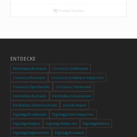
Produkt kaufen
ENTDECKE
Beckmann,Rucksack
Coocazoo,Geldbeutel
Coocazoo,Rucksack
Coocazoo,Schlampermäppchen
Coocazoo,Sporttasche
Coocazoo,Turnbeutel
DerDieDas,Rucksack
DerDieDas,Schulranzen
DerDieDas,Schulranzenset
eoto,Rucksack
Ergobag,Brustbeutel
Ergobag,Federmäppchen
Ergobag,Hangies
Ergobag,Klettie-Set
Ergobag,Kletties
Ergobag,Regenschirm
Ergobag,Rucksack