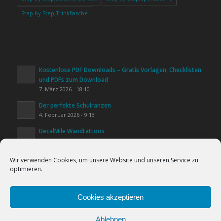
Step by Step,Trinkflasche
Kostenlose PDF Downloads – Gratis Vorlagen, Checklisten
und PDFs zum Download
7. März 2026 - 18:10
Der perfekte Schulranzen
4. Februar 2026 - 9:13
DecalMile Wandtattoos
20. Januar 2026 - 16:25
Kinderzimmer gestalten
Wir verwenden Cookies, um unsere Website und unseren Service zu
20. Januar 2026 - 15:44
optimieren.
Lifestyle & Alltag
Cookies helfen uns bei der Bereitstellung
20. Januar 2026 - 15:31
unserer Inhalte und Dienste. Durch die
Cookies akzeptieren
weitere Nutzung der Webseite stimmen Sie
Ablehnen
der Verwendung von Cookies zu.