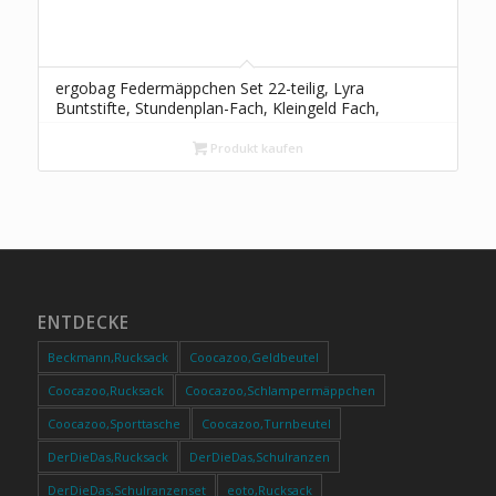
ergobag Federmäppchen Set 22-teilig, Lyra
Buntstifte, Stundenplan-Fach, Kleingeld Fach,
Lineal HeartBear – Pink
Produkt kaufen
ENTDECKE
Beckmann,Rucksack
Coocazoo,Geldbeutel
Coocazoo,Rucksack
Coocazoo,Schlampermäppchen
Coocazoo,Sporttasche
Coocazoo,Turnbeutel
DerDieDas,Rucksack
DerDieDas,Schulranzen
DerDieDas,Schulranzenset
eoto,Rucksack