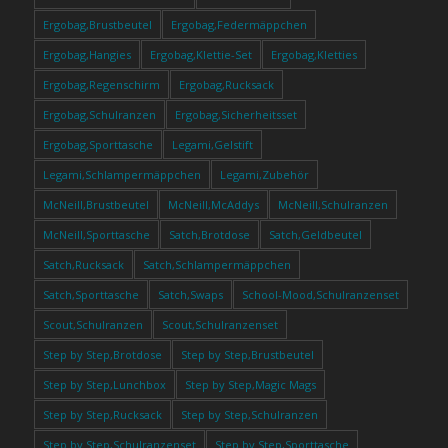
Ergobag,Brustbeutel
Ergobag,Federmäppchen
Ergobag,Hangies
Ergobag,Klettie-Set
Ergobag,Kletties
Ergobag,Regenschirm
Ergobag,Rucksack
Ergobag,Schulranzen
Ergobag,Sicherheitsset
Ergobag,Sporttasche
Legami,Gelstift
Legami,Schlampermäppchen
Legami,Zubehör
McNeill,Brustbeutel
McNeill,McAddys
McNeill,Schulranzen
McNeill,Sporttasche
Satch,Brotdose
Satch,Geldbeutel
Satch,Rucksack
Satch,Schlampermäppchen
Satch,Sporttasche
Satch,Swaps
School-Mood,Schulranzenset
Scout,Schulranzen
Scout,Schulranzenset
Step by Step,Brotdose
Step by Step,Brustbeutel
Step by Step,Lunchbox
Step by Step,Magic Mags
Step by Step,Rucksack
Step by Step,Schulranzen
Step by Step,Schulranzenset
Step by Step,Sporttasche