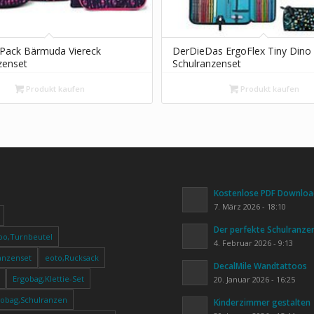
Pack Bärmuda Viereck
DerDieDas ErgoFlex Tiny Dino
zenset
Schulranzenset
Produkt kaufen
Produkt kaufen
Kostenlose PDF Download
7. März 2026 - 18:10
Der perfekte Schulranze
oo,Turnbeutel
4. Februar 2026 - 9:13
anzenset
eoto,Rucksack
DecalMile Wandtattoos
Ergobag,Klettie-Set
20. Januar 2026 - 16:25
gobag,Schulranzen
Kinderzimmer gestalten