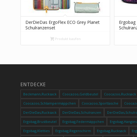
DerDieDas ErgoFlex ECO Grey Planet
Ergobag 
Schulranzenset
Schulran
Produkt kaufen
ENTDECKE
Beckmann,Rucksack
Coocazoo,Geldbeutel
Coocazoo,Rucksack
Coocazoo,Schlampermäppchen
Coocazoo,Sporttasche
Coocaz
DerDieDas,Rucksack
DerDieDas,Schulranzen
DerDieDas,Schulr
Ergobag,Brustbeutel
Ergobag,Federmäppchen
Ergobag,Hangies
Ergobag,Kletties
Ergobag,Regenschirm
Ergobag,Rucksack
Er