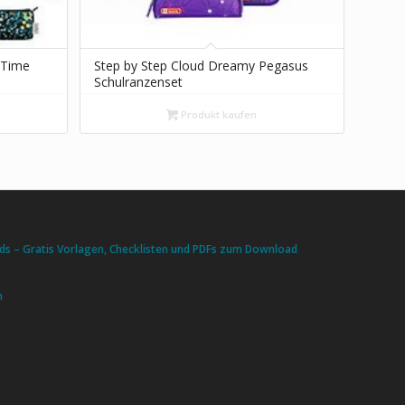
 Time
Step by Step Cloud Dreamy Pegasus
Schulranzenset
Produkt kaufen
s – Gratis Vorlagen, Checklisten und PDFs zum Download
n