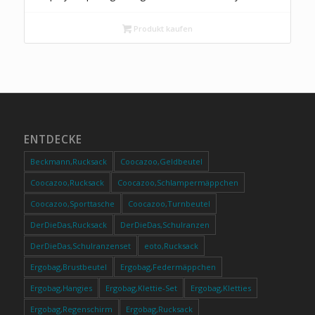
Produkt kaufen
ENTDECKE
Beckmann,Rucksack
Coocazoo,Geldbeutel
Coocazoo,Rucksack
Coocazoo,Schlampermäppchen
Coocazoo,Sporttasche
Coocazoo,Turnbeutel
DerDieDas,Rucksack
DerDieDas,Schulranzen
DerDieDas,Schulranzenset
eoto,Rucksack
Ergobag,Brustbeutel
Ergobag,Federmäppchen
Ergobag,Hangies
Ergobag,Klettie-Set
Ergobag,Kletties
Ergobag,Regenschirm
Ergobag,Rucksack