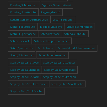
Ergobag,Schulranzen
Ergobag,Sicherheitsset
Ergobag,Sporttasche
Legami,Gelstift
Legami,Schlampermäppchen
Legami,Zubehör
McNeill,Brustbeutel
McNeill,McAddys
McNeill,Schulranzen
McNeill,Sporttasche
Satch,Brotdose
Satch,Geldbeutel
Satch,Rucksack
Satch,Schlampermäppchen
Satch,Sporttasche
Satch,Swaps
School-Mood,Schulranzenset
Scout,Schulranzen
Scout,Schulranzenset
Step by Step,Brotdose
Step by Step,Brustbeutel
Step by Step,Lunchbox
Step by Step,Magic Mags
Step by Step,Rucksack
Step by Step,Schulranzen
Step by Step,Schulranzenset
Step by Step,Sporttasche
Step by Step,Trinkflasche