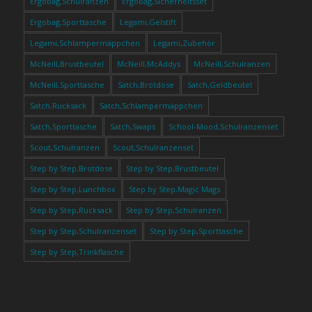
Ergobag,Schulranzen
Ergobag,Sicherheitsset
Ergobag,Sporttasche
Legami,Gelstift
Legami,Schlampermäppchen
Legami,Zubehör
McNeill,Brustbeutel
McNeill,McAddys
McNeill,Schulranzen
McNeill,Sporttasche
Satch,Brotdose
Satch,Geldbeutel
Satch,Rucksack
Satch,Schlampermäppchen
Satch,Sporttasche
Satch,Swaps
School-Mood,Schulranzenset
Scout,Schulranzen
Scout,Schulranzenset
Step by Step,Brotdose
Step by Step,Brustbeutel
Step by Step,Lunchbox
Step by Step,Magic Mags
Step by Step,Rucksack
Step by Step,Schulranzen
Step by Step,Schulranzenset
Step by Step,Sporttasche
Step by Step,Trinkflasche