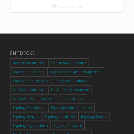
Produkt kaufen
ENTDECKE
Beckmann,Rucksack
Coocazoo,Geldbeutel
Coocazoo,Rucksack
Coocazoo,Schlampermäppchen
Coocazoo,Sporttasche
Coocazoo,Turnbeutel
DerDieDas,Rucksack
DerDieDas,Schulranzen
DerDieDas,Schulranzenset
eoto,Rucksack
Ergobag,Brustbeutel
Ergobag,Federmäppchen
Ergobag,Hangies
Ergobag,Klettie-Set
Ergobag,Kletties
Ergobag,Regenschirm
Ergobag,Rucksack