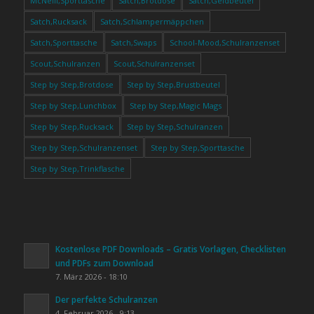
McNeill,Sporttasche
Satch,Brotdose
Satch,Geldbeutel
Satch,Rucksack
Satch,Schlampermäppchen
Satch,Sporttasche
Satch,Swaps
School-Mood,Schulranzenset
Scout,Schulranzen
Scout,Schulranzenset
Step by Step,Brotdose
Step by Step,Brustbeutel
Step by Step,Lunchbox
Step by Step,Magic Mags
Step by Step,Rucksack
Step by Step,Schulranzen
Step by Step,Schulranzenset
Step by Step,Sporttasche
Step by Step,Trinkflasche
Kostenlose PDF Downloads – Gratis Vorlagen, Checklisten
und PDFs zum Download
7. März 2026 - 18:10
Der perfekte Schulranzen
4. Februar 2026 - 9:13