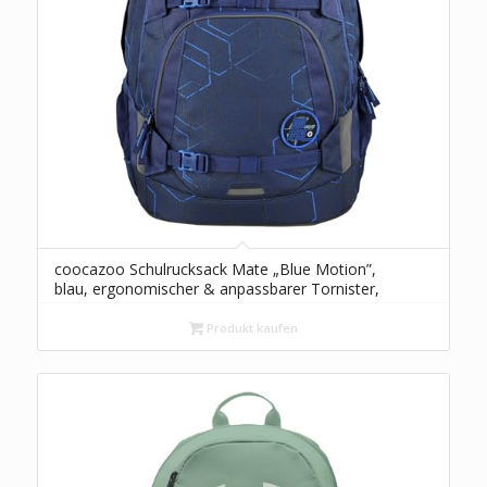
coocazoo Schulrucksack Mate „Blue Motion”,
blau, ergonomischer & anpassbarer Tornister,
höhen- & größenverstellbar, mit Brustgurt &
Hüftgurt, ab der 3. Klasse
Produkt kaufen