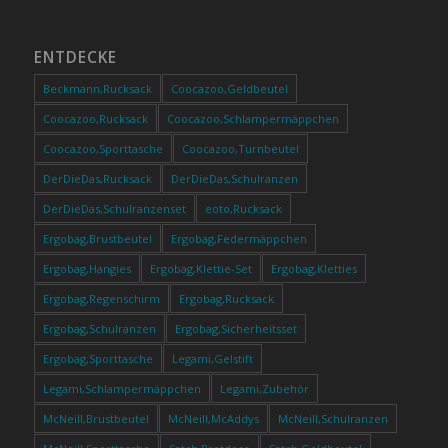
ENTDECKE
Beckmann,Rucksack
Coocazoo,Geldbeutel
Coocazoo,Rucksack
Coocazoo,Schlampermäppchen
Coocazoo,Sporttasche
Coocazoo,Turnbeutel
DerDieDas,Rucksack
DerDieDas,Schulranzen
DerDieDas,Schulranzenset
eoto,Rucksack
Ergobag,Brustbeutel
Ergobag,Federmäppchen
Ergobag,Hangies
Ergobag,Klettie-Set
Ergobag,Kletties
Ergobag,Regenschirm
Ergobag,Rucksack
Ergobag,Schulranzen
Ergobag,Sicherheitsset
Ergobag,Sporttasche
Legami,Gelstift
Legami,Schlampermäppchen
Legami,Zubehör
McNeill,Brustbeutel
McNeill,McAddys
McNeill,Schulranzen