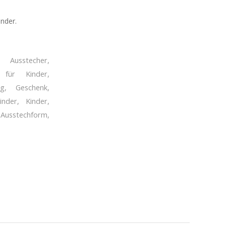
inder.
,
Ausstecher
,
n für Kinder
,
ag
,
Geschenk
,
inder
,
Kinder
,
Ausstechform
,