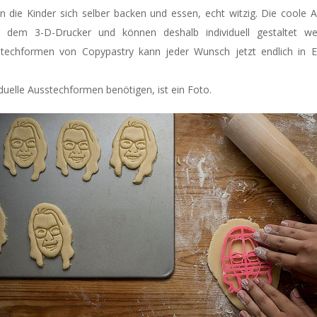
n die Kinder sich selber backen und essen, echt witzig. Die coole
 dem 3-D-Drucker und können deshalb individuell gestaltet w
stechformen von Copypastry kann jeder Wunsch jetzt endlich in Er
viduelle Ausstechformen benötigen, ist ein Foto.