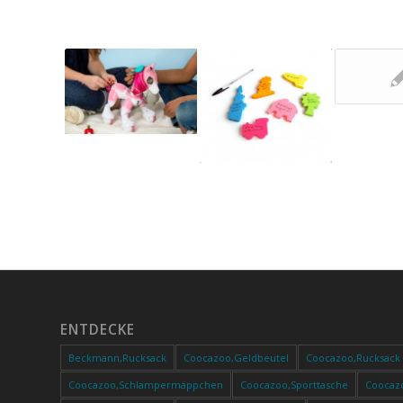
ENTDECKE
Beckmann,Rucksack
Coocazoo,Geldbeutel
Coocazoo,Rucksack
Coocazoo,Schlampermäppchen
Coocazoo,Sporttasche
Coocaz