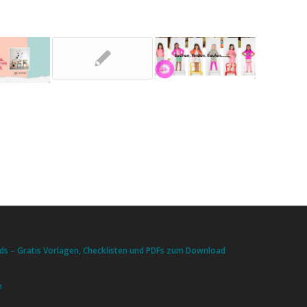
s – Gratis Vorlagen, Checklisten und PDFs zum Download
n