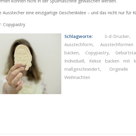
rmen können nicht in der Spülmaschine gewaschen werden.
e Ausstecher eine einzigartige Geschenkidee – und das nicht nur für K
r: Copypastry
Schlagworte:
3-d-Drucker
Ausstechform
,
Ausstechforme
backen
,
Copypastry
,
Geburtst
Individuell
,
Kekse backen mit k
maßgeschneidert
,
Originelle 
Weihnachten