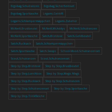
Ergobag,Schulranzen
Ergobag,Sicherheitsset
Ergobag,Sporttasche
Legami,Gelstift
Legami,Schlampermäppchen
Legami,Zubehör
McNeill,Brustbeutel
McNeill,McAddys
McNeill,Schulranzen
McNeill,Sporttasche
Satch,Brotdose
Satch,Geldbeutel
Satch,Rucksack
Satch,Schlampermäppchen
Satch,Sporttasche
Satch,Swaps
School-Mood,Schulranzenset
Scout,Schulranzen
Scout,Schulranzenset
Step by Step,Brotdose
Step by Step,Brustbeutel
Step by Step,Lunchbox
Step by Step,Magic Mags
Step by Step,Rucksack
Step by Step,Schulranzen
Step by Step,Schulranzenset
Step by Step,Sporttasche
Step by Step,Trinkflasche