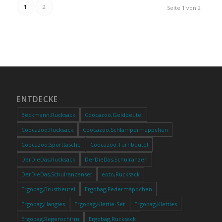
1
2
Seite 1 von 2
ENTDECKE
Beckmann,Rucksack
Coocazoo,Geldbeutel
Coocazoo,Rucksack
Coocazoo,Schlampermäppchen
Coocazoo,Sporttasche
Coocazoo,Turnbeutel
DerDieDas,Rucksack
DerDieDas,Schulranzen
DerDieDas,Schulranzenset
eoto,Rucksack
Ergobag,Brustbeutel
Ergobag,Federmäppchen
Ergobag,Hangies
Ergobag,Klettie-Set
Ergobag,Kletties
Ergobag,Regenschirm
Ergobag,Rucksack