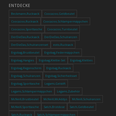
ENTDECKE
Beckmann,Rucksack
Coocazoo,Geldbeutel
Coocazoo,Rucksack
Coocazoo,Schlampermäppchen
Coocazoo,Sporttasche
Coocazoo,Turnbeutel
DerDieDas,Rucksack
DerDieDas,Schulranzen
DerDieDas,Schulranzenset
eoto,Rucksack
Ergobag,Brustbeutel
Ergobag,Federmäppchen
Ergobag,Hangies
Ergobag,Klettie-Set
Ergobag,Kletties
Ergobag,Regenschirm
Ergobag,Rucksack
Ergobag,Schulranzen
Ergobag,Sicherheitsset
Ergobag,Sporttasche
Legami,Gelstift
Legami,Schlampermäppchen
Legami,Zubehör
McNeill,Brustbeutel
McNeill,McAddys
McNeill,Schulranzen
McNeill,Sporttasche
Satch,Brotdose
Satch,Geldbeutel
Satch,Rucksack
Satch,Schlampermäppchen