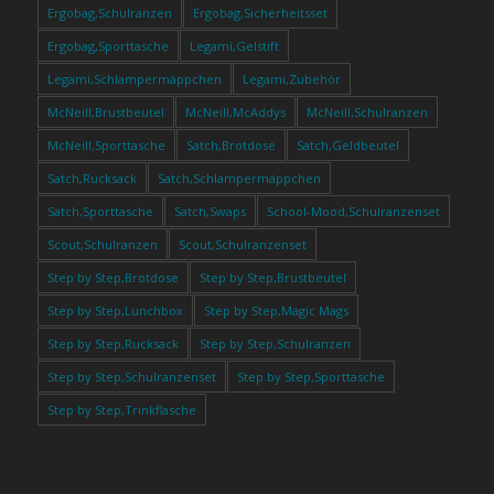
Ergobag,Schulranzen
Ergobag,Sicherheitsset
Ergobag,Sporttasche
Legami,Gelstift
Legami,Schlampermäppchen
Legami,Zubehör
McNeill,Brustbeutel
McNeill,McAddys
McNeill,Schulranzen
McNeill,Sporttasche
Satch,Brotdose
Satch,Geldbeutel
Satch,Rucksack
Satch,Schlampermäppchen
Satch,Sporttasche
Satch,Swaps
School-Mood,Schulranzenset
Scout,Schulranzen
Scout,Schulranzenset
Step by Step,Brotdose
Step by Step,Brustbeutel
Step by Step,Lunchbox
Step by Step,Magic Mags
Step by Step,Rucksack
Step by Step,Schulranzen
Step by Step,Schulranzenset
Step by Step,Sporttasche
Step by Step,Trinkflasche