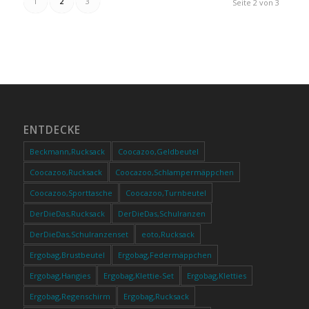
1
2
3
Seite 2 von 3
ENTDECKE
Beckmann,Rucksack
Coocazoo,Geldbeutel
Coocazoo,Rucksack
Coocazoo,Schlampermäppchen
Coocazoo,Sporttasche
Coocazoo,Turnbeutel
DerDieDas,Rucksack
DerDieDas,Schulranzen
DerDieDas,Schulranzenset
eoto,Rucksack
Ergobag,Brustbeutel
Ergobag,Federmäppchen
Ergobag,Hangies
Ergobag,Klettie-Set
Ergobag,Kletties
Ergobag,Regenschirm
Ergobag,Rucksack