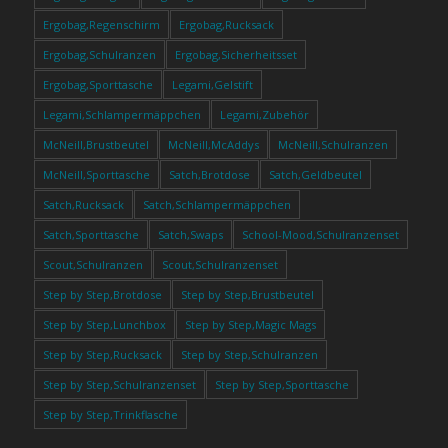
Ergobag,Regenschirm
Ergobag,Rucksack
Ergobag,Schulranzen
Ergobag,Sicherheitsset
Ergobag,Sporttasche
Legami,Gelstift
Legami,Schlampermäppchen
Legami,Zubehör
McNeill,Brustbeutel
McNeill,McAddys
McNeill,Schulranzen
McNeill,Sporttasche
Satch,Brotdose
Satch,Geldbeutel
Satch,Rucksack
Satch,Schlampermäppchen
Satch,Sporttasche
Satch,Swaps
School-Mood,Schulranzenset
Scout,Schulranzen
Scout,Schulranzenset
Step by Step,Brotdose
Step by Step,Brustbeutel
Step by Step,Lunchbox
Step by Step,Magic Mags
Step by Step,Rucksack
Step by Step,Schulranzen
Step by Step,Schulranzenset
Step by Step,Sporttasche
Step by Step,Trinkflasche