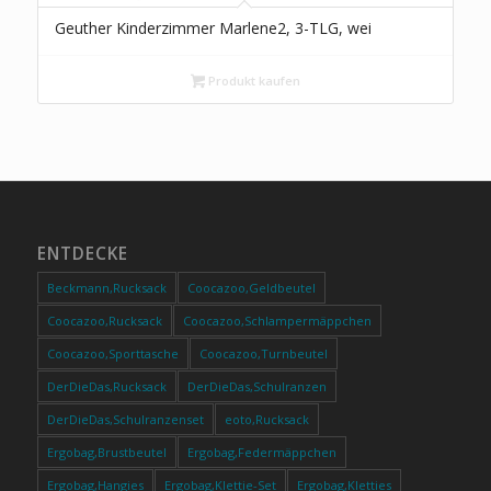
Geuther Kinderzimmer Marlene2, 3-TLG, wei
Produkt kaufen
ENTDECKE
Beckmann,Rucksack
Coocazoo,Geldbeutel
Coocazoo,Rucksack
Coocazoo,Schlampermäppchen
Coocazoo,Sporttasche
Coocazoo,Turnbeutel
DerDieDas,Rucksack
DerDieDas,Schulranzen
DerDieDas,Schulranzenset
eoto,Rucksack
Ergobag,Brustbeutel
Ergobag,Federmäppchen
Ergobag,Hangies
Ergobag,Klettie-Set
Ergobag,Kletties