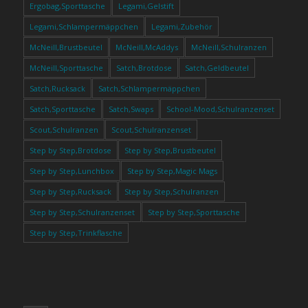
Ergobag,Sporttasche
Legami,Gelstift
Legami,Schlampermäppchen
Legami,Zubehör
McNeill,Brustbeutel
McNeill,McAddys
McNeill,Schulranzen
McNeill,Sporttasche
Satch,Brotdose
Satch,Geldbeutel
Satch,Rucksack
Satch,Schlampermäppchen
Satch,Sporttasche
Satch,Swaps
School-Mood,Schulranzenset
Scout,Schulranzen
Scout,Schulranzenset
Step by Step,Brotdose
Step by Step,Brustbeutel
Step by Step,Lunchbox
Step by Step,Magic Mags
Step by Step,Rucksack
Step by Step,Schulranzen
Step by Step,Schulranzenset
Step by Step,Sporttasche
Step by Step,Trinkflasche