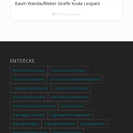
Baum Wandaufkleber Giraffe Koala Leopard
Safari Wandsticker Kinderzimmer Babyzimmer
Wohnzimmer Wanddeko
Produkt kaufen
ENTDECKE
Beckmann,Rucksack
Coocazoo,Geldbeutel
Coocazoo,Rucksack
Coocazoo,Schlampermäppchen
Coocazoo,Sporttasche
Coocazoo,Turnbeutel
DerDieDas,Rucksack
DerDieDas,Schulranzen
DerDieDas,Schulranzenset
eoto,Rucksack
Ergobag,Brustbeutel
Ergobag,Federmäppchen
Ergobag,Hangies
Ergobag,Klettie-Set
Ergobag,Kletties
Ergobag,Regenschirm
Ergobag,Rucksack