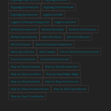
Ergobag,Schulranzen
Ergobag,Sicherheitsset
Ergobag,Sporttasche
Legami,Gelstift
Legami,Schlampermäppchen
Legami,Zubehör
McNeill,Brustbeutel
McNeill,McAddys
McNeill,Schulranzen
McNeill,Sporttasche
Satch,Brotdose
Satch,Geldbeutel
Satch,Rucksack
Satch,Schlampermäppchen
Satch,Sporttasche
Satch,Swaps
School-Mood,Schulranzenset
Scout,Schulranzen
Scout,Schulranzenset
Step by Step,Brotdose
Step by Step,Brustbeutel
Step by Step,Lunchbox
Step by Step,Magic Mags
Step by Step,Rucksack
Step by Step,Schulranzen
Step by Step,Schulranzenset
Step by Step,Sporttasche
Step by Step,Trinkflasche