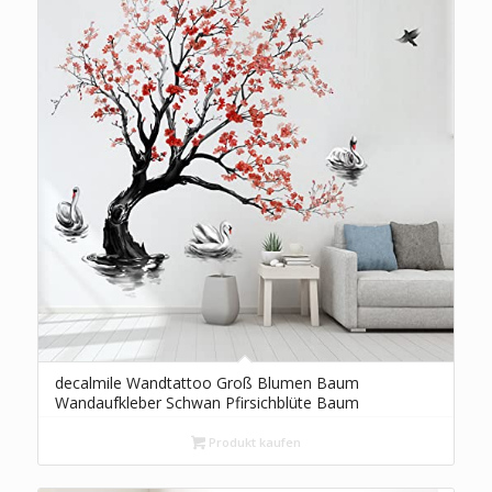
decalmile Wandtattoo Groß Blumen Baum
Wandaufkleber Schwan Pfirsichblüte Baum
Wandsticker Schlafzimmer Wohnzimmer Sofa TV
Hintergrund Wanddeko(H:140cm)
Produkt kaufen