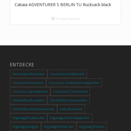
Cabaia ADVENTURER S BERLIN TU Rucksack black
Produkt kaufen
ENTDECKE
Beckmann,Rucksack
Coocazoo,Geldbeutel
Coocazoo,Rucksack
Coocazoo,Schlampermäppchen
Coocazoo,Sporttasche
Coocazoo,Turnbeutel
DerDieDas,Rucksack
DerDieDas,Schulranzen
DerDieDas,Schulranzenset
eoto,Rucksack
Ergobag,Brustbeutel
Ergobag,Federmäppchen
Ergobag,Hangies
Ergobag,Klettie-Set
Ergobag,Kletties