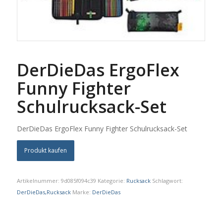
DerDieDas ErgoFlex
Funny Fighter
Schulrucksack-Set
DerDieDas ErgoFlex Funny Fighter Schulrucksack-Set
Produkt kaufen
Artikelnummer:
9d085f094c39
Kategorie:
Rucksack
Schlagwort:
DerDieDas,Rucksack
Marke:
DerDieDas