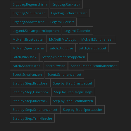
Ergobag,Regenschirm
Ergobag,Rucksack
Ergobag,Schulranzen
Ergobag,Sicherheitsset
Ergobag,Sporttasche
Legami,Gelstift
Legami,Schlampermäppchen
Legami,Zubehör
McNeill,Brustbeutel
McNeill,McAddys
McNeill,Schulranzen
McNeill,Sporttasche
Satch,Brotdose
Satch,Geldbeutel
Satch,Rucksack
Satch,Schlampermäppchen
Satch,Sporttasche
Satch,Swaps
School-Mood,Schulranzenset
Scout,Schulranzen
Scout,Schulranzenset
Step by Step,Brotdose
Step by Step,Brustbeutel
Step by Step,Lunchbox
Step by Step,Magic Mags
Step by Step,Rucksack
Step by Step,Schulranzen
Step by Step,Schulranzenset
Step by Step,Sporttasche
Step by Step,Trinkflasche