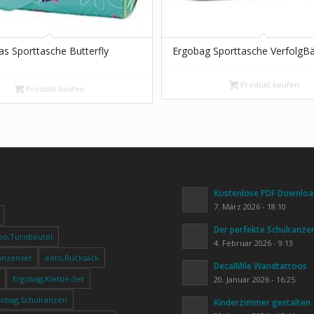
s Sporttasche Butterfly
Ergobag Sporttasche VerfolgB
Produkt kaufen
Produkt kaufen
Kostenlose PDF Download
7. März 2026 - 18:10
Der perfekte Schulranze
oo,Turnbeutel
4. Februar 2026 - 9:13
anzenset
eoto,Rucksack
DecalMile Wandtattoos
Ergobag,Klettie-Set
20. Januar 2026 - 16:25
gobag,Schulranzen
Kinderzimmer gestalten