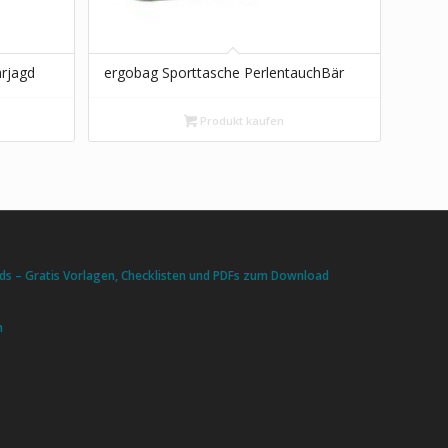
ärjagd
ergobag Sporttasche PerlentauchBär
Produkt kaufen
s – Gratis Vorlagen, Checklisten und PDFs zum Download
n