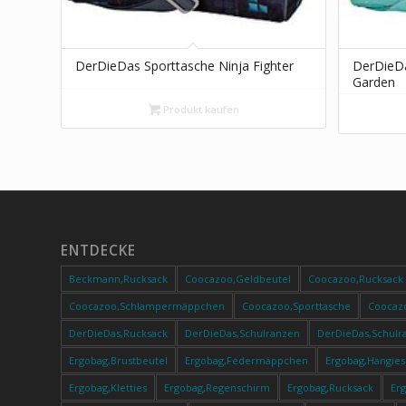
DerDieDas Sporttasche Ninja Fighter
DerDieDa
Garden
Produkt kaufen
ENTDECKE
Beckmann,Rucksack
Coocazoo,Geldbeutel
Coocazoo,Rucksack
Coocazoo,Schlampermäppchen
Coocazoo,Sporttasche
Coocaz
DerDieDas,Rucksack
DerDieDas,Schulranzen
DerDieDas,Schulr
Ergobag,Brustbeutel
Ergobag,Federmäppchen
Ergobag,Hangies
Ergobag,Kletties
Ergobag,Regenschirm
Ergobag,Rucksack
Er