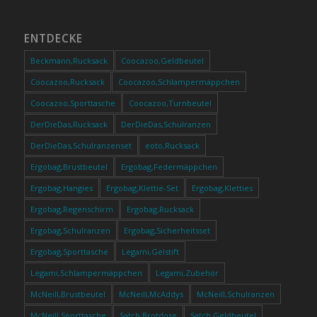
ENTDECKE
Beckmann,Rucksack
Coocazoo,Geldbeutel
Coocazoo,Rucksack
Coocazoo,Schlampermäppchen
Coocazoo,Sporttasche
Coocazoo,Turnbeutel
DerDieDas,Rucksack
DerDieDas,Schulranzen
DerDieDas,Schulranzenset
eoto,Rucksack
Ergobag,Brustbeutel
Ergobag,Federmäppchen
Ergobag,Hangies
Ergobag,Klettie-Set
Ergobag,Kletties
Ergobag,Regenschirm
Ergobag,Rucksack
Ergobag,Schulranzen
Ergobag,Sicherheitsset
Ergobag,Sporttasche
Legami,Gelstift
Legami,Schlampermäppchen
Legami,Zubehör
McNeill,Brustbeutel
McNeill,McAddys
McNeill,Schulranzen
McNeill,Sporttasche
Satch,Brotdose
Satch,Geldbeutel