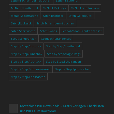
Legami,Schlampermäppchen
Legami,Zubehör
McNeill,Brustbeutel
McNeill,McAddys
McNeill,Schulranzen
McNeill,Sporttasche
Satch,Brotdose
Satch,Geldbeutel
Satch,Rucksack
Satch,Schlampermäppchen
Satch,Sporttasche
Satch,Swaps
School-Mood,Schulranzenset
Scout,Schulranzen
Scout,Schulranzenset
Step by Step,Brotdose
Step by Step,Brustbeutel
Step by Step,Lunchbox
Step by Step,Magic Mags
Step by Step,Rucksack
Step by Step,Schulranzen
Step by Step,Schulranzenset
Step by Step,Sporttasche
Step by Step,Trinkflasche
Kostenlose PDF Downloads – Gratis Vorlagen, Checklisten
und PDFs zum Download