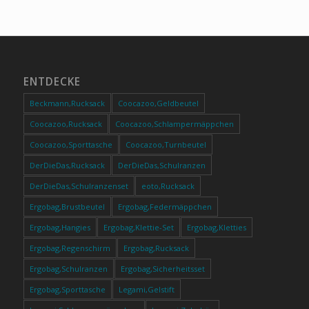
ENTDECKE
Beckmann,Rucksack
Coocazoo,Geldbeutel
Coocazoo,Rucksack
Coocazoo,Schlampermäppchen
Coocazoo,Sporttasche
Coocazoo,Turnbeutel
DerDieDas,Rucksack
DerDieDas,Schulranzen
DerDieDas,Schulranzenset
eoto,Rucksack
Ergobag,Brustbeutel
Ergobag,Federmäppchen
Ergobag,Hangies
Ergobag,Klettie-Set
Ergobag,Kletties
Ergobag,Regenschirm
Ergobag,Rucksack
Ergobag,Schulranzen
Ergobag,Sicherheitsset
Ergobag,Sporttasche
Legami,Gelstift