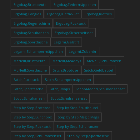
Ergobag,Brustbeutel
Ergobag,Federmäppchen
Ergobag,Hangies
Ergobag,Klettie-Set
Ergobag,Kletties
Ergobag,Regenschirm
Ergobag,Rucksack
Ergobag,Schulranzen
Ergobag,Sicherheitsset
Ergobag,Sporttasche
Legami,Gelstift
Legami,Schlampermäppchen
Legami,Zubehör
McNeill,Brustbeutel
McNeill,McAddys
McNeill,Schulranzen
McNeill,Sporttasche
Satch,Brotdose
Satch,Geldbeutel
Satch,Rucksack
Satch,Schlampermäppchen
Satch,Sporttasche
Satch,Swaps
School-Mood,Schulranzenset
Scout,Schulranzen
Scout,Schulranzenset
Step by Step,Brotdose
Step by Step,Brustbeutel
Step by Step,Lunchbox
Step by Step,Magic Mags
Step by Step,Rucksack
Step by Step,Schulranzen
Step by Step,Schulranzenset
Step by Step,Sporttasche