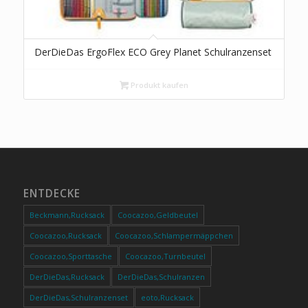
DerDieDas ErgoFlex ECO Grey Planet Schulranzenset
Produkt kaufen
ENTDECKE
Beckmann,Rucksack
Coocazoo,Geldbeutel
Coocazoo,Rucksack
Coocazoo,Schlampermäppchen
Coocazoo,Sporttasche
Coocazoo,Turnbeutel
DerDieDas,Rucksack
DerDieDas,Schulranzen
DerDieDas,Schulranzenset
eoto,Rucksack