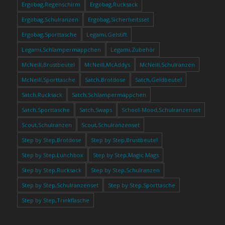
Ergobag,Regenschirm
Ergobag,Rucksack
Ergobag,Schulranzen
Ergobag,Sicherheitsset
Ergobag,Sporttasche
Legami,Gelstift
Legami,Schlampermäppchen
Legami,Zubehör
McNeill,Brustbeutel
McNeill,McAddys
McNeill,Schulranzen
McNeill,Sporttasche
Satch,Brotdose
Satch,Geldbeutel
Satch,Rucksack
Satch,Schlampermäppchen
Satch,Sporttasche
Satch,Swaps
School-Mood,Schulranzenset
Scout,Schulranzen
Scout,Schulranzenset
Step by Step,Brotdose
Step by Step,Brustbeutel
Step by Step,Lunchbox
Step by Step,Magic Mags
Step by Step,Rucksack
Step by Step,Schulranzen
Step by Step,Schulranzenset
Step by Step,Sporttasche
Step by Step,Trinkflasche