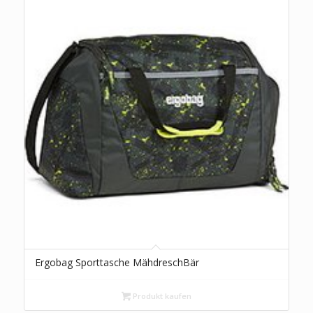
Ergobag Sporttasche MähdreschBär
Produkt kaufen