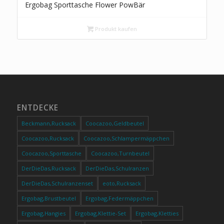
Ergobag Sporttasche Flower PowBär
Produkt kaufen
ENTDECKE
Beckmann,Rucksack
Coocazoo,Geldbeutel
Coocazoo,Rucksack
Coocazoo,Schlampermäppchen
Coocazoo,Sporttasche
Coocazoo,Turnbeutel
DerDieDas,Rucksack
DerDieDas,Schulranzen
DerDieDas,Schulranzenset
eoto,Rucksack
Ergobag,Brustbeutel
Ergobag,Federmäppchen
Ergobag,Hangies
Ergobag,Klettie-Set
Ergobag,Kletties