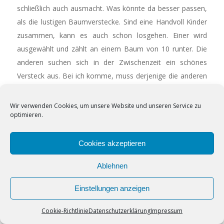
schließlich auch ausmacht. Was könnte da besser passen,
als die lustigen Baumverstecke. Sind eine Handvoll Kinder
zusammen, kann es auch schon losgehen. Einer wird
ausgewählt und zählt an einem Baum von 10 runter. Die
anderen suchen sich in der Zwischenzeit ein schönes
Versteck aus. Bei ich komme, muss derjenige die anderen
Kinder suchen.
Wir verwenden Cookies, um unsere Website und unseren Service zu
Da kann es schon mal
optimieren.
vorkommen, dass man
Cookies helfen uns bei der Bereitstellung
sich durch ein lautes
unserer Inhalte und Dienste. Durch die
Cookies akzeptieren
Kichern verrät.
weitere Nutzung der Webseite stimmen Sie
Ablehnen
der Verwendung von Cookies zu.
Der Waldkönig
Es muss nicht immer
Einstellungen anzeigen
Okay!
Sonnenschein sein um
Cookie-Richtlinie
Datenschutzerklärung
Impressum
draußen spielen zu