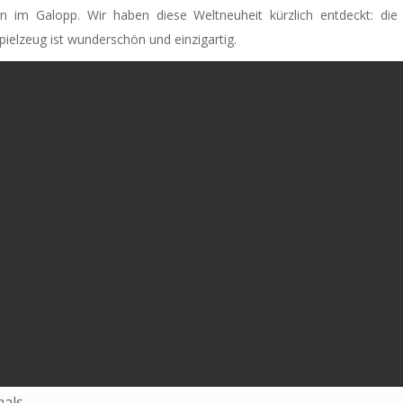
n im Galopp. Wir haben diese Weltneuheit kürzlich entdeckt: die 
pielzeug ist wunderschön und einzigartig.
mals