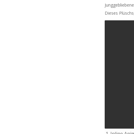
Junggebliebene
Dieses Plüschs
1.
Inline Ani