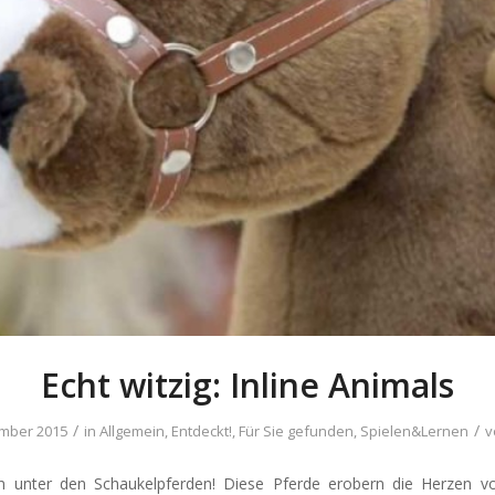
Echt witzig: Inline Animals
/
/
mber 2015
in
Allgemein
,
Entdeckt!
,
Für Sie gefunden
,
Spielen&Lernen
v
on unter den Schaukelpferden! Diese Pferde erobern die Herzen v