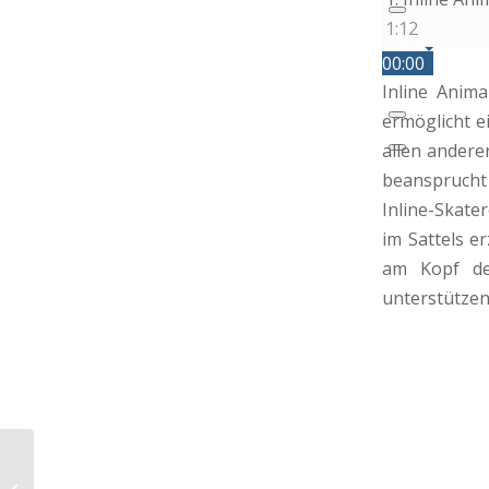
1:12
00:00
00:00
Inline Anima
00:00
ermöglicht e
allen andere
beansprucht 
Inline-Skate
im Sattels e
am Kopf der
unterstütze
tinitell: GPS-fähiges