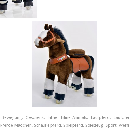
Bewegung
,
Geschenk
,
Inline
,
Inline-Animals
,
Laufpferd
,
Laufpfe
Pferde Mädchen
,
Schaukelpferd
,
Spielpferd
,
Spielzeug
,
Sport
,
Weih