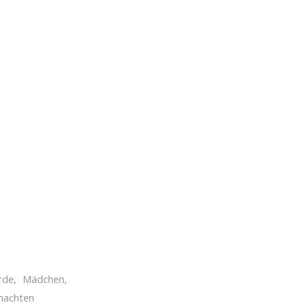
rde
,
Mädchen
,
nachten