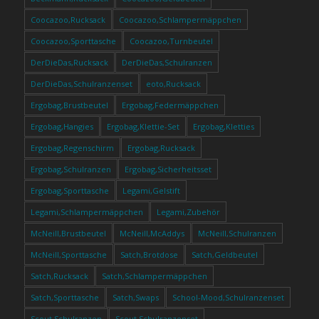
Coocazoo,Rucksack
Coocazoo,Schlampermäppchen
Coocazoo,Sporttasche
Coocazoo,Turnbeutel
DerDieDas,Rucksack
DerDieDas,Schulranzen
DerDieDas,Schulranzenset
eoto,Rucksack
Ergobag,Brustbeutel
Ergobag,Federmäppchen
Ergobag,Hangies
Ergobag,Klettie-Set
Ergobag,Kletties
Ergobag,Regenschirm
Ergobag,Rucksack
Ergobag,Schulranzen
Ergobag,Sicherheitsset
Ergobag,Sporttasche
Legami,Gelstift
Legami,Schlampermäppchen
Legami,Zubehör
McNeill,Brustbeutel
McNeill,McAddys
McNeill,Schulranzen
McNeill,Sporttasche
Satch,Brotdose
Satch,Geldbeutel
Satch,Rucksack
Satch,Schlampermäppchen
Satch,Sporttasche
Satch,Swaps
School-Mood,Schulranzenset
Scout,Schulranzen
Scout,Schulranzenset