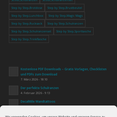
Step by Step,Brotdose
Step by Step,Brustbeutel
Step by Step,Lunchbox
Step by Step,Magic Mags
Step by Step,Rucksack
Step by Step,Schulranzen
Step by Step,Schulranzenset
Step by Step,Sporttasche
Step by Step,Trinkflasche
Kostenlose PDF Downloads – Gratis Vorlagen, Checklisten
und PDFs zum Download
7. März 2026 - 18:10
Der perfekte Schulranzen
4. Februar 2026 - 9:13
DecalMile Wandtattoos
20. Januar 2026 - 16:25
Kinderzimmer gestalten
Wir verwenden Cookies, um unsere Website und unseren Service zu