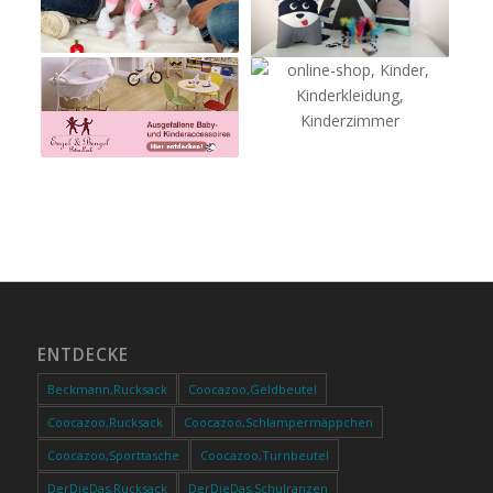
ENTDECKE
Beckmann,Rucksack
Coocazoo,Geldbeutel
Coocazoo,Rucksack
Coocazoo,Schlampermäppchen
Coocazoo,Sporttasche
Coocazoo,Turnbeutel
DerDieDas,Rucksack
DerDieDas,Schulranzen