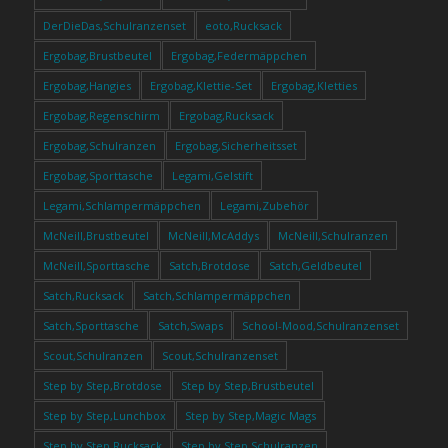
DerDieDas,Schulranzenset
eoto,Rucksack
Ergobag,Brustbeutel
Ergobag,Federmäppchen
Ergobag,Hangies
Ergobag,Klettie-Set
Ergobag,Kletties
Ergobag,Regenschirm
Ergobag,Rucksack
Ergobag,Schulranzen
Ergobag,Sicherheitsset
Ergobag,Sporttasche
Legami,Gelstift
Legami,Schlampermäppchen
Legami,Zubehör
McNeill,Brustbeutel
McNeill,McAddys
McNeill,Schulranzen
McNeill,Sporttasche
Satch,Brotdose
Satch,Geldbeutel
Satch,Rucksack
Satch,Schlampermäppchen
Satch,Sporttasche
Satch,Swaps
School-Mood,Schulranzenset
Scout,Schulranzen
Scout,Schulranzenset
Step by Step,Brotdose
Step by Step,Brustbeutel
Step by Step,Lunchbox
Step by Step,Magic Mags
Step by Step,Rucksack
Step by Step,Schulranzen