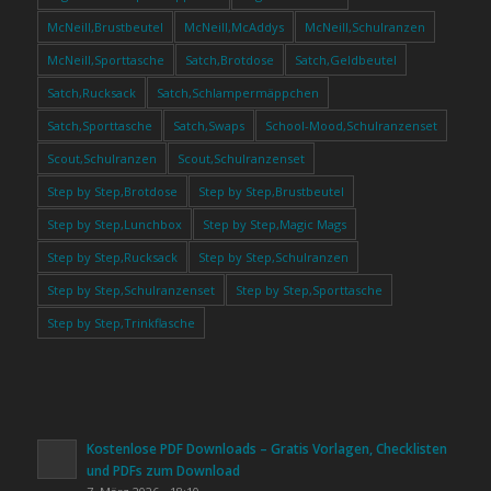
McNeill,Brustbeutel
McNeill,McAddys
McNeill,Schulranzen
McNeill,Sporttasche
Satch,Brotdose
Satch,Geldbeutel
Satch,Rucksack
Satch,Schlampermäppchen
Satch,Sporttasche
Satch,Swaps
School-Mood,Schulranzenset
Scout,Schulranzen
Scout,Schulranzenset
Step by Step,Brotdose
Step by Step,Brustbeutel
Step by Step,Lunchbox
Step by Step,Magic Mags
Step by Step,Rucksack
Step by Step,Schulranzen
Step by Step,Schulranzenset
Step by Step,Sporttasche
Step by Step,Trinkflasche
Kostenlose PDF Downloads – Gratis Vorlagen, Checklisten
und PDFs zum Download