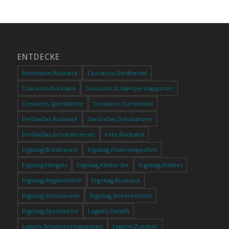
ENTDECKE
Beckmann,Rucksack
Coocazoo,Geldbeutel
Coocazoo,Rucksack
Coocazoo,Schlampermäppchen
Coocazoo,Sporttasche
Coocazoo,Turnbeutel
DerDieDas,Rucksack
DerDieDas,Schulranzen
DerDieDas,Schulranzenset
eoto,Rucksack
Ergobag,Brustbeutel
Ergobag,Federmäppchen
Ergobag,Hangies
Ergobag,Klettie-Set
Ergobag,Kletties
Ergobag,Regenschirm
Ergobag,Rucksack
Ergobag,Schulranzen
Ergobag,Sicherheitsset
Ergobag,Sporttasche
Legami,Gelstift
Legami,Schlampermäppchen
Legami,Zubehör